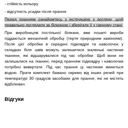
- стійкість кольору
- відсутність усадки після прання
Перед пранням ознайомтесь з інструкцією з догляду, щоб
правильно доглядати за білизною і зберігати її у гарному стані:
При виробництві постільної білизни, вже пошиті вироби
піддаються механічній обробці (тертя природним камінням).
Після цієї обробки в середині підковдри та наволочок у
складках біля швів можуть залишитися маленькі частинки
тканини, які відшарувалися під час обробки. Щоб вони не
залишалися на тканині, перед пранням підковдру і наволочки
потрібно вивертати. Під час прання ці частинки змиються
водою. Прати комплект бажано окремо від інших речей при
температурі 30 градусів засобами для прання, які не містять
відбілювач.
Відгуки