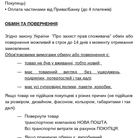
Покупець)
• Оплата частинами від ПриватБанку (до 4 платежів)
ОБМІН ТА ПОВЕРНЕННЯ
Згідно закону України "Про захист прав споживача" обмін або
повернення можливий в строк до 14 днів з моменту отримання
замовлення.
Обов'язковими вимогами обміну або повернення є:
товар не був у вживанні, тобто новий;
має товарний вигляд, без ушкоджень,
подряпин, потертостей і так далі;
має усі супровідні ярлики, пакети, коробки.
Якщо товар не підійшов покупцеві з різних причин (не підійшов
за розміром, дизайном, фасоном, кольором, габаритами і так
далі):
Повернути товар
транспортною компанією НОВА ПОШТА.
Всі транспортні витрати за рахунок ПОКУПЦЯ.
Якщо причиною обміну є виробничий