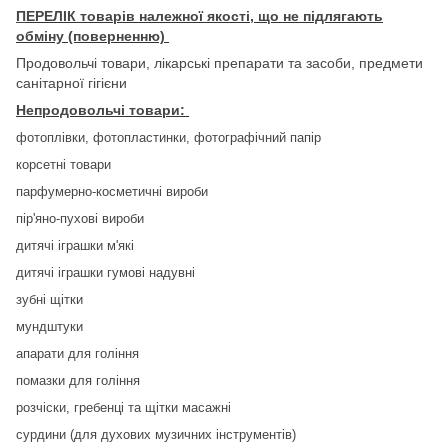
П
ЕРЕЛІК товарів належної якості, що не підлягають
обміну (поверненню)
Продовольчі товари, лікарські препарати та засоби, предмети
санітарної гігієни
Непродовольчі товари:
фотоплівки, фотопластинки, фотографічний папір
корсетні товари
парфумерно-косметичні вироби
пір'яно-пухові вироби
дитячі іграшки м'які
дитячі іграшки гумові надувні
зубні щітки
мундштуки
апарати для гоління
помазки для гоління
розчіски, гребенці та щітки масажні
сурдини (для духових музичних інструментів)