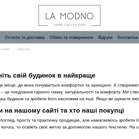
Оплата та доставка
Обмін та повернення
Відгуки
Контактна
з нами
Про нас
ніть свій будинок в найкраще
це місце, де вона почувається комфортно та захищено. А створюва
– це поєднання гарного смаку, натуральності та комфорту. Ми створ
ваш будинок та зробити його несхожим на інші. Якщо ви шукаєте якіс
 на нашому сайті та хто наші покупці
огляд, просту та практичну продукцію, але намагаємось зробити її
 когось, то освіжіть своє житло за допомогою нашого текстилю. На 