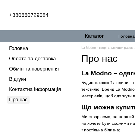
Перейти до основного контенту
+380660729084
Каталог
Головна
Головна
La Modno - творіть затишок разом 
Про нас
Оплата та доставка
Обмін та повернення
La Modno – одяг
Відгуки
Будинок кожної людини – 
Контактна інформація
текстилю. Бренд La Modno 
матеріалів, щоб одягнути 
Про нас
Що можна купити
Ми створюємо, на перший п
не хочете бути схожими на
• постільна білизна;