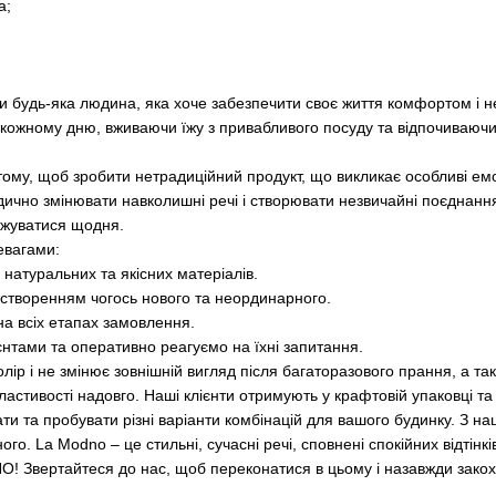
а;
 будь-яка людина, яка хоче забезпечити своє життя комфортом і н
 кожному дню, вживаючи їжу з привабливого посуду та відпочиваючи 
 тому, щоб зробити нетрадиційний продукт, що викликає особливі емо
дично змінювати навколишні речі і створювати незвичайні поєднання
джуватися щодня.
евагами:
 натуральних та якісних матеріалів.
створенням чогось нового та неординарного.
на всіх етапах замовлення.
єнтами та оперативно реагуємо на їхні запитання.
олір і не змінює зовнішній вигляд після багаторазового прання, а т
 властивості надовго. Наші клієнти отримують у крафтовій упаковці та
ти та пробувати різні варіанти комбінацій для вашого будинку. З н
ого. La Modno – це стильні, сучасні речі, сповнені спокійних відтінкі
O! Звертайтеся до нас, щоб переконатися в цьому і назавжди закох