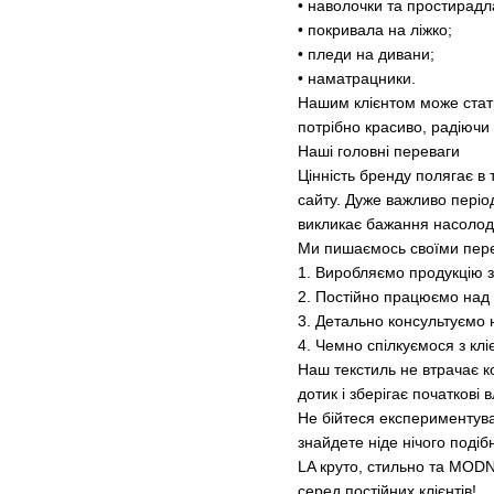
• наволочки та простирадл
• покривала на ліжко;
• пледи на дивани;
• наматрацники.
Нашим клієнтом може стати
потрібно красиво, радіючи
Наші головні переваги
Цінність бренду полягає в
сайту. Дуже важливо періо
викликає бажання насоло
Ми пишаємось своїми пер
1. Виробляємо продукцію з
2. Постійно працюємо над 
3. Детально консультуємо 
4. Чемно спілкуємося з клі
Наш текстиль не втрачає к
дотик і зберігає початкові
Не бійтеся експериментува
знайдете ніде нічого подібн
LA круто, стильно та MODN
серед постійних клієнтів!