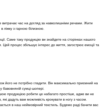
е витрачає час на догляд за навколишніми речами. Жити
в ліжку з гарною білизною.
ції. Саме таку продукцію ви знайдете на сторінках нашого
. Цей процес збільшує інтерес до життя, загострює емоції та
акож його не потрібно гладити. Він максимально приємний на
 у бавовняній сумці-шопері.
ашою продукцією робити це набагато простіше, адже ви не
в, які дадуть вам можливість крокувати в ногу з часом.
ається в наш неймовірний текстиль. Будемо раді бачити вас