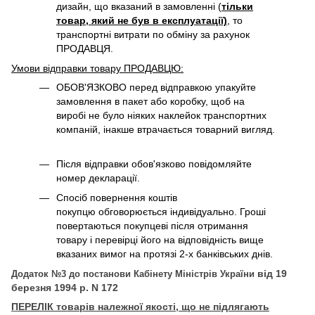
дизайн, що вказаний в замовленні (
тільки
товар, який не був в експлуатації)
, то
транспортні витрати по обміну за рахунок
ПРОДАВЦЯ. ​
Умови відправки товару ПРОДАВЦЮ:
ОБОВ'ЯЗКОВО перед відправкою упакуйте
замовлення в пакет або коробку, щоб на
виробі не було ніяких наклейок транспортних
компаній, інакше втрачається товарний вигляд.
Після відправки обов'язково повідомляйте
номер декларації.
Спосіб повернення коштів
покупцю обговорюється індивідуально. Гроші
повертаються покупцеві після отримання
товару і перевірці його на відповідність вище
вказаних вимог на протязі 2-х банківських днів.
від 19
Додаток №3 до постанови Кабінету Міністрів України
березня 1994 р. N 172
П
ЕРЕЛІК товарів належної якості, що не підлягають