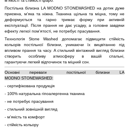
м'якості та стійкості фарб.
Постільна білизна LA MODNO STONEWASHED на дотик дуже
приємна, м'яка та ніжна. Тканина щільна та міцна, тому не
деформується та гарно тримає форму при активній
експлуатації. Після прання не дає усадку, а головне завдяки
ефекту легкої пом'ятості, не потребує прасування.
Технологія Stone Washed допомагає підвищити стійкість
кольорів постільної білизни, уникаючи їх вицвітанню під
впливом прання та часу. А стильний вінтажний вигляд білизни
створить особливу атмосферу в вашій спальні,
гарантуючи легкий відпочинок та міцний сон.
Основні переваги постільної білизни LA
MODNO STONEWASHED:
- сертифікована продукція
- 100% натуральна гіпоалергенна тканина
- не потребує прасування
- стильний зовнішній вигляд
- м'якість та комфорт
- стійкість кольору