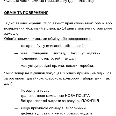
• Оплата частинами від ПриватБанку (до 4 платежів)
ОБМІН ТА ПОВЕРНЕННЯ
Згідно закону України "Про захист прав споживача" обмін або
повернення можливий в строк до 14 днів з моменту отримання
замовлення.
Обов'язковими вимогами обміну або повернення є:
товар не був у вживанні, тобто новий;
має товарний вигляд, без ушкоджень,
подряпин, потертостей і так далі;
має усі супровідні ярлики, пакети, коробки.
Якщо товар не підійшов покупцеві з різних причин (не підійшов
за розміром, дизайном, фасоном, кольором, габаритами і так
далі):
Повернути товар
транспортною компанією НОВА ПОШТА.
Всі транспортні витрати за рахунок ПОКУПЦЯ.
Якщо причиною обміну є виробничий
дефект, відправили не той розмір, модель,