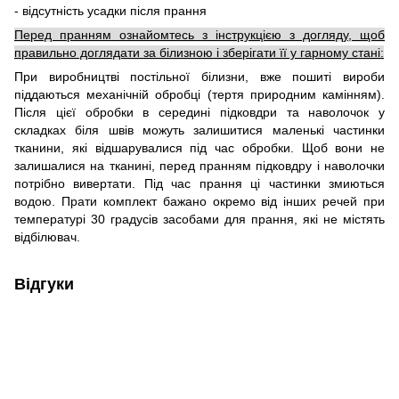
- відсутність усадки після прання
Перед пранням ознайомтесь з інструкцією з догляду, щоб
правильно доглядати за білизною і зберігати її у гарному стані:
При виробництві постільної білизни, вже пошиті вироби
піддаються механічній обробці (тертя природним камінням).
Після цієї обробки в середині підковдри та наволочок у
складках біля швів можуть залишитися маленькі частинки
тканини, які відшарувалися під час обробки. Щоб вони не
залишалися на тканині, перед пранням підковдру і наволочки
потрібно вивертати. Під час прання ці частинки змиються
водою. Прати комплект бажано окремо від інших речей при
температурі 30 градусів засобами для прання, які не містять
відбілювач.
Відгуки