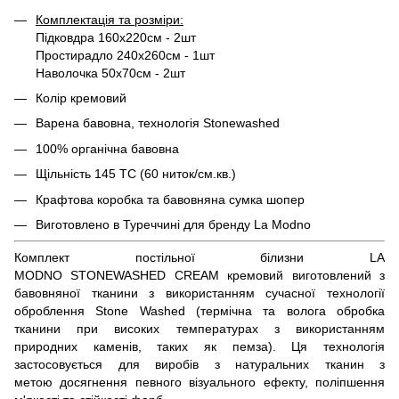
Комплектація та розміри:
Підковдра 160х220см - 2шт
Простирадло 240х260см - 1шт
Наволочка 50х70см - 2шт
Колір кремовий
Варена бавовна, технологія Stonewashed
100% органічна бавовна
Щільність 145 ТС (60 ниток/см.кв.)
Крафтова коробка та бавовняна сумка шопер
Виготовлено в Туреччині для бренду La Modno
Комплект постільної білизни LA
MODNO STONEWASHED CREAM кремовий виготовлений з
бавовняної тканини з використанням сучасної технології
оброблення Stone Washed (термічна та волога обробка
тканини при високих температурах з використанням
природних каменів, таких як пемза). Ця технологія
застосовується для виробів з натуральних тканин з
метою досягнення певного візуального ефекту, поліпшення