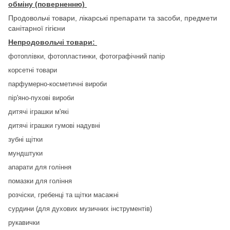
обміну (поверненню)
Продовольчі товари, лікарські препарати та засоби, предмети
санітарної гігієни
Непродовольчі товари:
фотоплівки, фотопластинки, фотографічний папір
корсетні товари
парфумерно-косметичні вироби
пір'яно-пухові вироби
дитячі іграшки м'які
дитячі іграшки гумові надувні
зубні щітки
мундштуки
апарати для гоління
помазки для гоління
розчіски, гребенці та щітки масажні
сурдини (для духових музичних інструментів)
рукавички