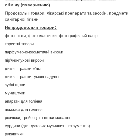
обміну (поверненню)
Продовольчі товари, лікарські препарати та засоби, предмети
санітарної гігієни
Непродовольчі товари:
фотоплівки, фотопластинки, фотографічний папір
корсетні товари
парфумерно-косметичні вироби
пір'яно-пухові вироби
дитячі іграшки м'які
дитячі іграшки гумові надувні
зубні щітки
мундштуки
апарати для гоління
помазки для гоління
розчіски, гребенці та щітки масажні
сурдини (для духових музичних інструментів)
рукавички