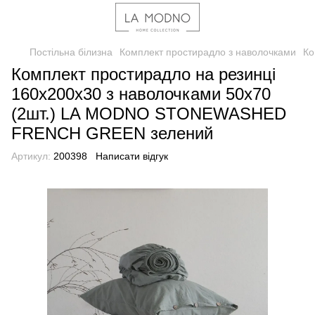
Постільна білизна
Комплект простирадло з наволочками
Ко
Комплект простирадло на резинці
160х200х30 з наволочками 50х70
(2шт.) LA MODNO STONEWASHED
FRENCH GREEN зелений
Артикул:
200398
Написати відгук