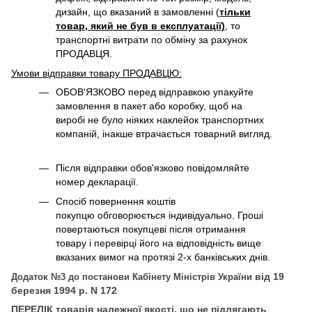
дизайн, що вказаний в замовленні (
тільки
товар, який не був в експлуатації)
, то
транспортні витрати по обміну за рахунок
ПРОДАВЦЯ. ​
Умови відправки товару ПРОДАВЦЮ:
ОБОВ'ЯЗКОВО перед відправкою упакуйте
замовлення в пакет або коробку, щоб на
виробі не було ніяких наклейок транспортних
компаній, інакше втрачається товарний вигляд.
Після відправки обов'язково повідомляйте
номер декларації.
Спосіб повернення коштів
покупцю обговорюється індивідуально. Гроші
повертаються покупцеві після отримання
товару і перевірці його на відповідність вище
вказаних вимог на протязі 2-х банківських днів.
від 19
Додаток №3 до постанови Кабінету Міністрів України
березня 1994 р. N 172
П
ЕРЕЛІК товарів належної якості, що не підлягають