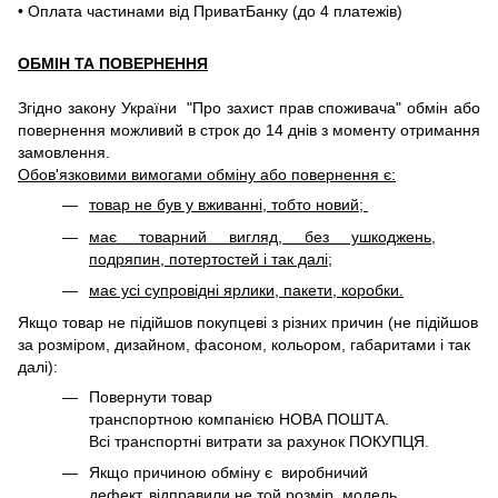
• Оплата частинами від ПриватБанку (до 4 платежів)
ОБМІН ТА ПОВЕРНЕННЯ
Згідно закону України "Про захист прав споживача" обмін або
повернення можливий в строк до 14 днів з моменту отримання
замовлення.
Обов'язковими вимогами обміну або повернення є:
товар не був у вживанні, тобто новий;
має товарний вигляд, без ушкоджень,
подряпин, потертостей і так далі;
має усі супровідні ярлики, пакети, коробки.
Якщо товар не підійшов покупцеві з різних причин (не підійшов
за розміром, дизайном, фасоном, кольором, габаритами і так
далі):
Повернути товар
транспортною компанією НОВА ПОШТА.
Всі транспортні витрати за рахунок ПОКУПЦЯ.
Якщо причиною обміну є виробничий
дефект, відправили не той розмір, модель,