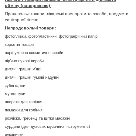
обміну (поверненню)
Продовольчі товари, лікарські препарати та засоби, предмети
санітарної гігієни
Непродовольчі товари:
фотоплівки, фотопластинки, фотографічний папір
корсетні товари
парфумерно-косметичні вироби
пір'яно-пухові вироби
дитячі іграшки м'які
дитячі іграшки гумові надувні
зубні щітки
мундштуки
апарати для гоління
помазки для гоління
розчіски, гребенці та щітки масажні
сурдини (для духових музичних інструментів)
рукавички