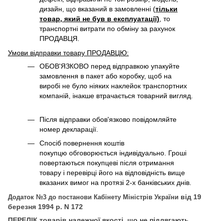
дизайн, що вказаний в замовленні (
тільки
товар, який не був в експлуатації)
, то
транспортні витрати по обміну за рахунок
ПРОДАВЦЯ. ​
Умови відправки товару ПРОДАВЦЮ:
ОБОВ'ЯЗКОВО перед відправкою упакуйте
замовлення в пакет або коробку, щоб на
виробі не було ніяких наклейок транспортних
компаній, інакше втрачається товарний вигляд.
Після відправки обов'язково повідомляйте
номер декларації.
Спосіб повернення коштів
покупцю обговорюється індивідуально. Гроші
повертаються покупцеві після отримання
товару і перевірці його на відповідність вище
вказаних вимог на протязі 2-х банківських днів.
від 19
Додаток №3 до постанови Кабінету Міністрів України
березня 1994 р. N 172
П
ЕРЕЛІК товарів належної якості, що не підлягають