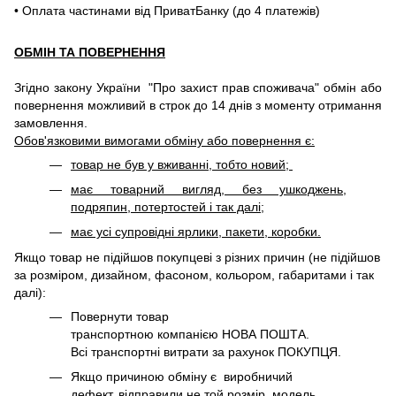
• Оплата частинами від ПриватБанку (до 4 платежів)
ОБМІН ТА ПОВЕРНЕННЯ
Згідно закону України "Про захист прав споживача" обмін або
повернення можливий в строк до 14 днів з моменту отримання
замовлення.
Обов'язковими вимогами обміну або повернення є:
товар не був у вживанні, тобто новий;
має товарний вигляд, без ушкоджень,
подряпин, потертостей і так далі;
має усі супровідні ярлики, пакети, коробки.
Якщо товар не підійшов покупцеві з різних причин (не підійшов
за розміром, дизайном, фасоном, кольором, габаритами і так
далі):
Повернути товар
транспортною компанією НОВА ПОШТА.
Всі транспортні витрати за рахунок ПОКУПЦЯ.
Якщо причиною обміну є виробничий
дефект, відправили не той розмір, модель,