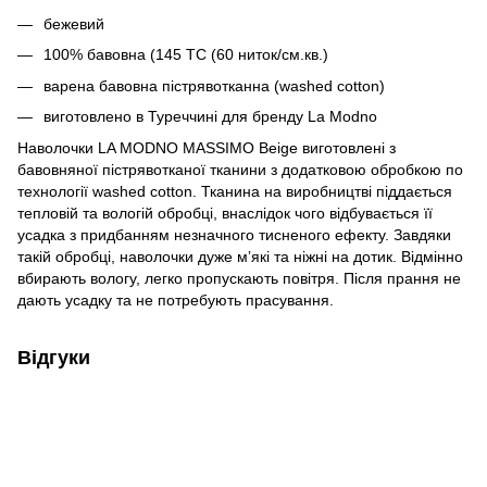
бежевий
100% бавовна (145 ТС (60 ниток/см.кв.)
варена бавовна пістрявотканна (washed cotton)
виготовлено в Туреччині для бренду La Modno
Наволочки LA MODNO MASSIMO Beige виготовлені з
бавовняної пістрявотканої тканини з додатковою обробкою по
технології washed cotton. Тканина на виробництві піддається
тепловій та вологій обробці, внаслідок чого відбувається її
усадка з придбанням незначного тисненого ефекту. Завдяки
такій обробці, наволочки дуже мʼякі та ніжні на дотик. Відмінно
вбирають вологу, легко пропускають повітря. Після прання не
дають усадку та не потребують прасування.
Відгуки