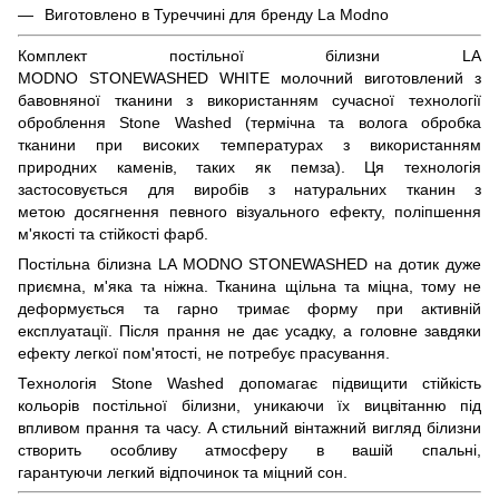
Виготовлено в Туреччині для бренду La Modno
Комплект постільної білизни LA
MODNO STONEWASHED WHITE молочний виготовлений з
бавовняної тканини з використанням сучасної технології
оброблення Stone Washed (термічна та волога обробка
тканини при високих температурах з використанням
природних каменів, таких як пемза). Ця технологія
застосовується для виробів з натуральних тканин з
метою досягнення певного візуального ефекту, поліпшення
м'якості та стійкості фарб.
Постільна білизна LA MODNO STONEWASHED на дотик дуже
приємна, м'яка та ніжна. Тканина щільна та міцна, тому не
деформується та гарно тримає форму при активній
експлуатації. Після прання не дає усадку, а головне завдяки
ефекту легкої пом'ятості, не потребує прасування.
Технологія Stone Washed допомагає підвищити стійкість
кольорів постільної білизни, уникаючи їх вицвітанню під
впливом прання та часу. А стильний вінтажний вигляд білизни
створить особливу атмосферу в вашій спальні,
гарантуючи легкий відпочинок та міцний сон.