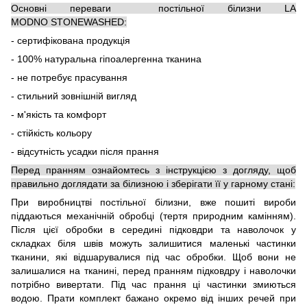
Основні переваги постільної білизни LA
MODNO STONEWASHED:
- сертифікована продукція
- 100% натуральна гіпоалергенна тканина
- не потребує прасування
- стильний зовнішній вигляд
- м'якість та комфорт
- стійкість кольору
- відсутність усадки після прання
Перед пранням ознайомтесь з інструкцією з догляду, щоб
правильно доглядати за білизною і зберігати її у гарному стані:
При виробництві постільної білизни, вже пошиті вироби
піддаються механічній обробці (тертя природним камінням).
Після цієї обробки в середині підковдри та наволочок у
складках біля швів можуть залишитися маленькі частинки
тканини, які відшарувалися під час обробки. Щоб вони не
залишалися на тканині, перед пранням підковдру і наволочки
потрібно вивертати. Під час прання ці частинки змиються
водою. Прати комплект бажано окремо від інших речей при