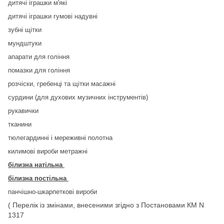
дитячі іграшки м'які
дитячі іграшки гумові надувні
зубні щітки
мундштуки
апарати для гоління
помазки для гоління
розчіски, гребенці та щітки масажні
сурдини (для духових музичних інструментів)
рукавички
тканини
тюлегардинні і мереживні полотна
килимові вироби метражні
білизна натільна
білизна постільна
панчішно-шкарпеткові вироби
( Перелік із змінами, внесеними згідно з Постановами КМ N
1317