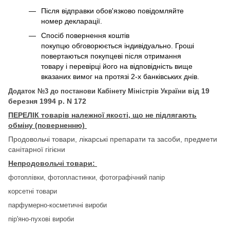
Після відправки обов'язково повідомляйте
номер декларації.
Спосіб повернення коштів
покупцю обговорюється індивідуально. Гроші
повертаються покупцеві після отримання
товару і перевірці його на відповідність вище
вказаних вимог на протязі 2-х банківських днів.
від 19
Додаток №3 до постанови Кабінету Міністрів України
березня 1994 р. N 172
П
ЕРЕЛІК товарів належної якості, що не підлягають
обміну (поверненню)
Продовольчі товари, лікарські препарати та засоби, предмети
санітарної гігієни
Непродовольчі товари:
фотоплівки, фотопластинки, фотографічний папір
корсетні товари
парфумерно-косметичні вироби
пір'яно-пухові вироби