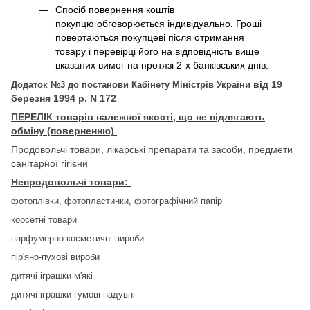
Спосіб повернення коштів
покупцю обговорюється індивідуально. Гроші
повертаються покупцеві після отримання
товару і перевірці його на відповідність вище
вказаних вимог на протязі 2-х банківських днів.
від 19
Додаток №3 до постанови Кабінету Міністрів України
березня 1994 р. N 172
П
ЕРЕЛІК товарів належної якості, що не підлягають
обміну (поверненню)
Продовольчі товари, лікарські препарати та засоби, предмети
санітарної гігієни
Непродовольчі товари:
фотоплівки, фотопластинки, фотографічний папір
корсетні товари
парфумерно-косметичні вироби
пір'яно-пухові вироби
дитячі іграшки м'які
дитячі іграшки гумові надувні