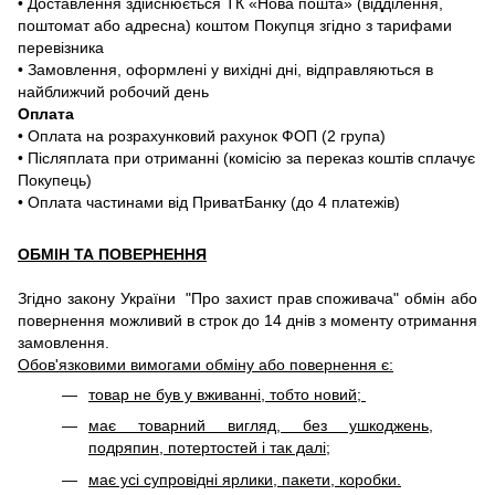
• Доставлення здійснюється ТК «Нова пошта» (відділення,
поштомат або адресна) коштом Покупця згідно з тарифами
перевізника
• Замовлення, оформлені у вихідні дні, відправляються в
найближчий робочий день
Оплата
• Оплата на розрахунковий рахунок ФОП (2 група)
• Післяплата при отриманні (комісію за переказ коштів сплачує
Покупець)
• Оплата частинами від ПриватБанку (до 4 платежів)
ОБМІН ТА ПОВЕРНЕННЯ
Згідно закону України "Про захист прав споживача" обмін або
повернення можливий в строк до 14 днів з моменту отримання
замовлення.
Обов'язковими вимогами обміну або повернення є:
товар не був у вживанні, тобто новий;
має товарний вигляд, без ушкоджень,
подряпин, потертостей і так далі;
має усі супровідні ярлики, пакети, коробки.