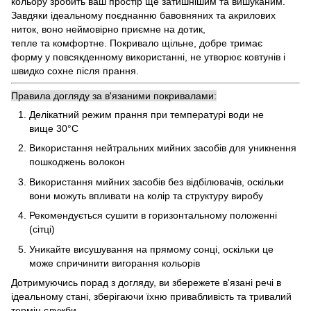
кольору зробить ваш простір ще затишнішим та вишуканим.
Завдяки ідеальному поєднанню бавовняних та акрилових
ниток, воно неймовірно приємне на дотик,
тепле та комфортне. Покривало щільне, добре тримає
форму у повсякденному використанні, не утворює ковтунів і
швидко сохне після прання.
Правила догляду за в'язаними покривалами:
Делікатний режим прання при температурі води не
вище 30°C
Використання нейтральних мийних засобів для уникнення
пошкоджень волокон
Використання мийних засобів без відбілювачів, оскільки
вони можуть впливати на колір та структуру виробу
Рекомендується сушити в горизонтальному положенні
(сітці)
Уникайте висушування на прямому сонці, оскільки це
може спричинити вигорання кольорів
Дотримуючись порад з догляду, ви збережете в'язані речі в
ідеальному стані, зберігаючи їхню привабливість та тривалий
термін служби.