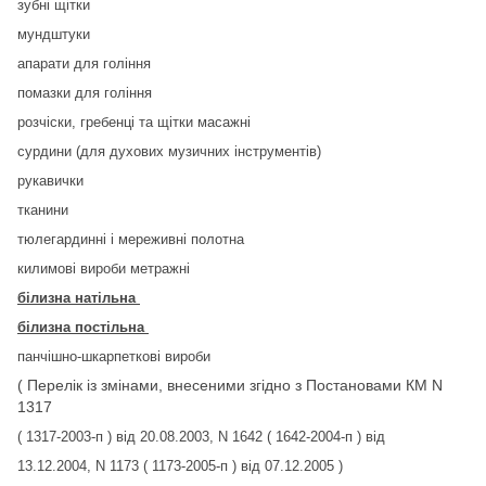
зубні щітки
мундштуки
апарати для гоління
помазки для гоління
розчіски, гребенці та щітки масажні
сурдини (для духових музичних інструментів)
рукавички
тканини
тюлегардинні і мереживні полотна
килимові вироби метражні
білизна натільна
білизна постільна
панчішно-шкарпеткові вироби
( Перелік із змінами, внесеними згідно з Постановами КМ N
1317
( 1317-2003-п ) від 20.08.2003, N 1642 ( 1642-2004-п ) від
13.12.2004, N 1173 ( 1173-2005-п ) від 07.12.2005 )