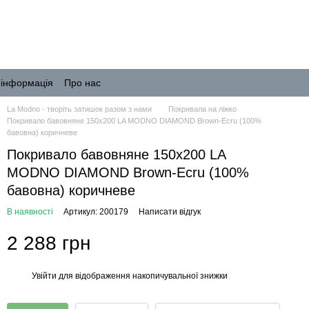
 інформація
Про нас
La Modno - творіть затишок разом з нами
Покривала на ліжко
Покривало бавовняне 150x200 LA MODNO DIAMOND Brown-Ecru (100%
бавовна) коричневе
Покривало бавовняне 150x200 LA
MODNO DIAMOND Brown-Ecru (100%
бавовна) коричневе
В наявності
Артикул: 200179
Написати відгук
2 288 грн
Увійти
для відображення накопичувальної знижки
%