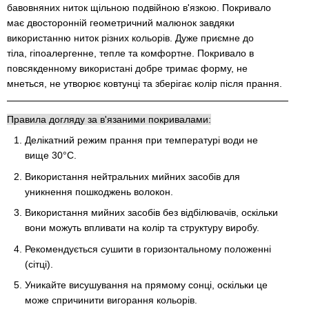
бавовняних ниток щільною подвійною в'язкою. Покривало
має двосторонній геометричний малюнок завдяки
використанню ниток різних кольорів. Дуже приємне до
тіла, гіпоалергенне, тепле та комфортне. Покривало в
повсякденному використані добре тримає форму, не
мнеться, не утворює ковтунці та зберігає колір після прання.
Правила догляду за в'язаними покривалами:
Делікатний режим прання при температурі води не
вище 30°C.
Використання нейтральних мийних засобів для
уникнення пошкоджень волокон.
Використання мийних засобів без відбілювачів, оскільки
вони можуть впливати на колір та структуру виробу.
Рекомендується сушити в горизонтальному положенні
(сітці).
Уникайте висушування на прямому сонці, оскільки це
може спричинити вигорання кольорів.