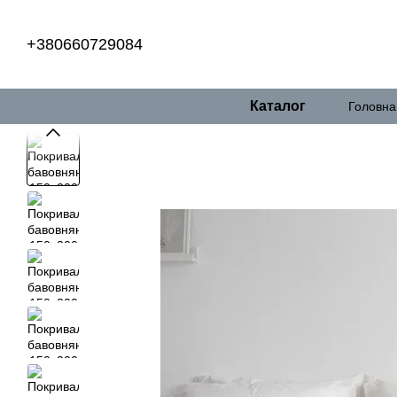
Перейти до основного контенту
+380660729084
Каталог
Головна