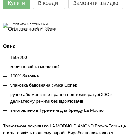
Купити
В кредит
Замовити швидко
ОПЛАТА ЧАСТИНАМИ
4 платежі по 572.00 грн
Опис
150х200
коричневий та молочний
100% бавовна
упаковка бавовняна сумка шопер
ручне або машинне прання при температурі 30С в
делікатному режимі без відбілювачів
виготовлено в Туреччині для бренду La Modno
Трикотажне покривало LA MODNO DIAMOND Brown-Ecru - це
стиль та якість в одному виробі. Вироблено виключно з